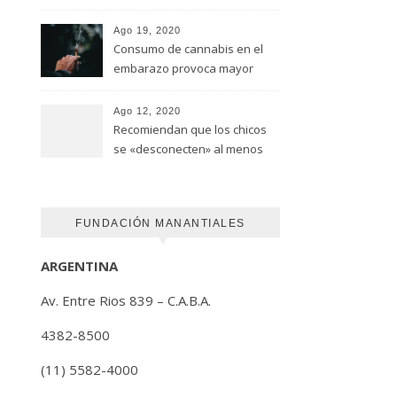
advirtió un estudio de la
Universidad de Ottawa
Ago 19, 2020
Consumo de cannabis en el
embarazo provoca mayor
riesgo de autismo
(FUNDACION MANANTIALES)
Ago 12, 2020
Recomiendan que los chicos
se «desconecten» al menos
una hora antes de ir a dormir
FUNDACIÓN MANANTIALES
ARGENTINA
Av. Entre Rios 839 – C.A.B.A.
4382-8500
(11) 5582-4000