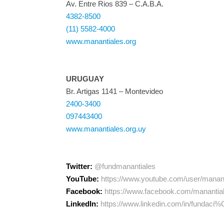
Av. Entre Rios 839 – C.A.B.A.
4382-8500
(11) 5582-4000
www.manantiales.org
URUGUAY
Br. Artigas 1141 – Montevideo
2400-3400
097443400
www.manantiales.org.uy
Twitter:
@fundmanantiales
YouTube:
https://www.youtube.com/user/manant
Facebook:
https://www.facebook.com/manantial
LinkedIn:
https://www.linkedin.com/in/fundac