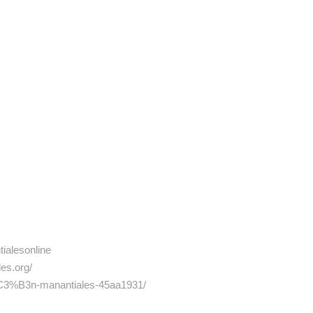
ialesonline
es.org/
i%C3%B3n-manantiales-45aa1931/