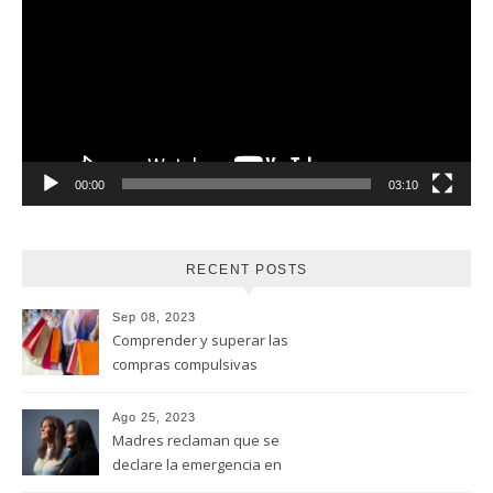
vídeo
00:00
03:10
RECENT POSTS
Sep 08, 2023
Comprender y superar las
compras compulsivas
Ago 25, 2023
Madres reclaman que se
declare la emergencia en
adicciones y salud mental