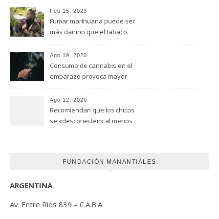
Feb 15, 2023
Fumar marihuana puede ser
más dañino que el tabaco,
advirtió un estudio de la
Universidad de Ottawa
Ago 19, 2020
Consumo de cannabis en el
embarazo provoca mayor
riesgo de autismo
(FUNDACION MANANTIALES)
Ago 12, 2020
Recomiendan que los chicos
se «desconecten» al menos
una hora antes de ir a dormir
FUNDACIÓN MANANTIALES
ARGENTINA
Av. Entre Rios 839 – C.A.B.A.