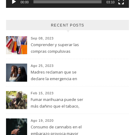
00:00
03:10
RECENT POSTS
Sep 08, 2023
Comprender y superar las
compras compulsivas
Ago 25, 2023
Madres reclaman que se
declare la emergencia en
adicciones y salud mental
Feb 15, 2023
Fumar marihuana puede ser
más dañino que el tabaco,
advirtió un estudio de la
Universidad de Ottawa
Ago 19, 2020
Consumo de cannabis en el
embarazo provoca mayor