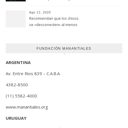
riesgo de autismo
(FUNDACION MANANTIALES)
Ago 12, 2020
Recomiendan que los chicos
se «desconecten» al menos
una hora antes de ir a dormir
FUNDACIÓN MANANTIALES
ARGENTINA
Av. Entre Rios 839 – C.A.B.A.
4382-8500
(11) 5582-4000
www.manantiales.org
URUGUAY