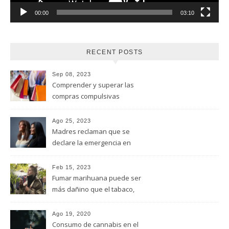
00:00
03:10
RECENT POSTS
Sep 08, 2023
Comprender y superar las
compras compulsivas
Ago 25, 2023
Madres reclaman que se
declare la emergencia en
adicciones y salud mental
Feb 15, 2023
Fumar marihuana puede ser
más dañino que el tabaco,
advirtió un estudio de la
Universidad de Ottawa
Ago 19, 2020
Consumo de cannabis en el