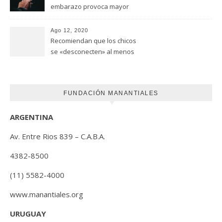
embarazo provoca mayor
riesgo de autismo
(FUNDACION MANANTIALES)
Ago 12, 2020
Recomiendan que los chicos
se «desconecten» al menos
una hora antes de ir a dormir
FUNDACIÓN MANANTIALES
ARGENTINA
Av. Entre Rios 839 – C.A.B.A.
4382-8500
(11) 5582-4000
www.manantiales.org
URUGUAY