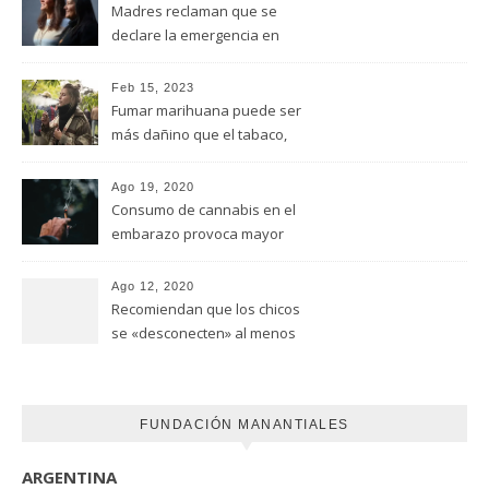
Madres reclaman que se
declare la emergencia en
adicciones y salud mental
Feb 15, 2023
Fumar marihuana puede ser
más dañino que el tabaco,
advirtió un estudio de la
Universidad de Ottawa
Ago 19, 2020
Consumo de cannabis en el
embarazo provoca mayor
riesgo de autismo
(FUNDACION MANANTIALES)
Ago 12, 2020
Recomiendan que los chicos
se «desconecten» al menos
una hora antes de ir a dormir
FUNDACIÓN MANANTIALES
ARGENTINA