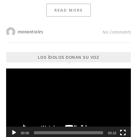
READ MORE
manantiales
No Comments
LOS ÍDOLOS DONAN SU VOZ
Reproductor
de
vídeo
00:00
03:10