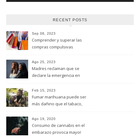
RECENT POSTS
Sep 08, 2023
Comprender y superar las
compras compulsivas
Ago 25, 2023
Madres reclaman que se
declare la emergencia en
adicciones y salud mental
Feb 15, 2023
Fumar marihuana puede ser
más dañino que el tabaco,
advirtió un estudio de la
Universidad de Ottawa
Ago 19, 2020
Consumo de cannabis en el
embarazo provoca mayor
riesgo de autismo