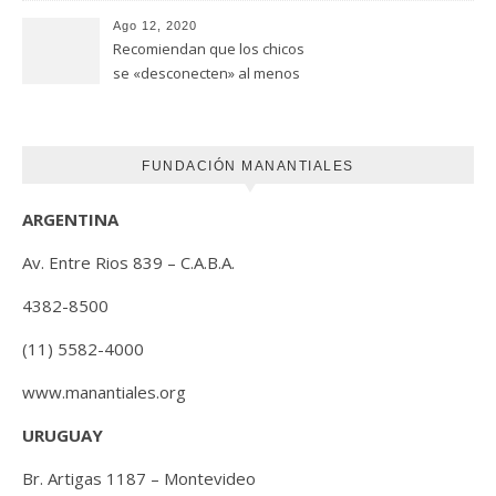
(FUNDACION MANANTIALES)
Ago 12, 2020
Recomiendan que los chicos
se «desconecten» al menos
una hora antes de ir a dormir
FUNDACIÓN MANANTIALES
ARGENTINA
Av. Entre Rios 839 – C.A.B.A.
4382-8500
(11) 5582-4000
www.manantiales.org
URUGUAY
Br. Artigas 1187 – Montevideo