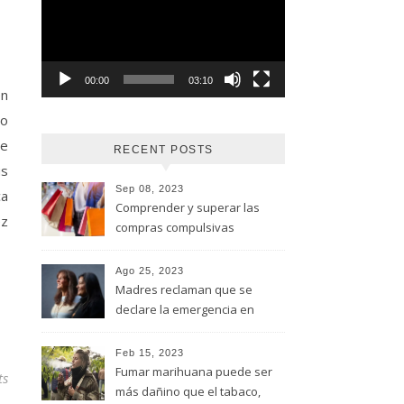
vídeo
00:00
03:10
en
 o
ue
RECENT POSTS
us
Sep 08, 2023
ca
Comprender y superar las
ez
compras compulsivas
Ago 25, 2023
Madres reclaman que se
declare la emergencia en
adicciones y salud mental
Feb 15, 2023
Fumar marihuana puede ser
ts
más dañino que el tabaco,