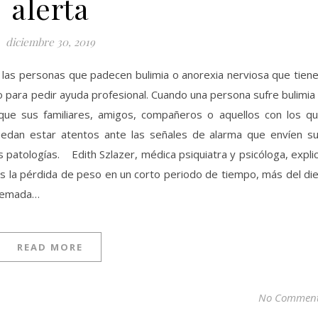
alerta
diciembre 30, 2019
 las personas que padecen bulimia o anorexia nerviosa que tien
o para pedir ayuda profesional. Cuando una persona sufre bulimia
que sus familiares, amigos, compañeros o aquellos con los q
uedan estar atentos ante las señales de alarma que envíen s
 patologías. Edith Szlazer, médica psiquiatra y psicóloga, expli
es la pérdida de peso en un corto periodo de tiempo, más del di
tremada…
READ MORE
No Commen