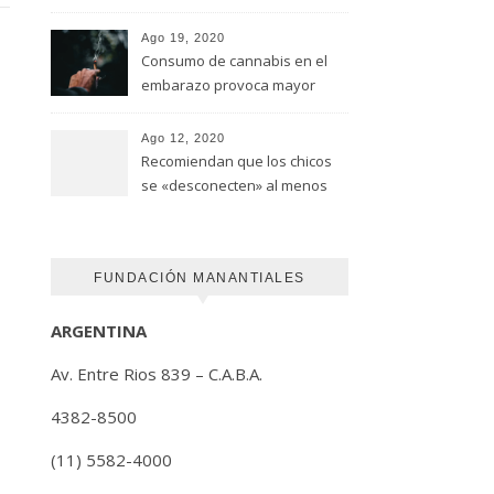
advirtió un estudio de la
Universidad de Ottawa
Ago 19, 2020
Consumo de cannabis en el
embarazo provoca mayor
riesgo de autismo
(FUNDACION MANANTIALES)
Ago 12, 2020
Recomiendan que los chicos
se «desconecten» al menos
una hora antes de ir a dormir
FUNDACIÓN MANANTIALES
ARGENTINA
Av. Entre Rios 839 – C.A.B.A.
4382-8500
(11) 5582-4000