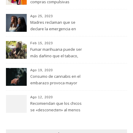
compras compulsivas
Ago 25, 2023
Madres reclaman que se
declare la emergencia en
adicciones y salud mental
Feb 15, 2023
Fumar marihuana puede ser
más dañino que el tabaco,
advirtió un estudio de la
Universidad de Ottawa
Ago 19, 2020
Consumo de cannabis en el
embarazo provoca mayor
riesgo de autismo
(FUNDACION MANANTIALES)
Ago 12, 2020
Recomiendan que los chicos
se «desconecten» al menos
una hora antes de ir a dormir