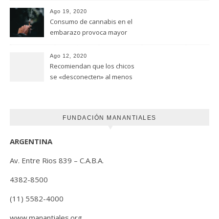
Universidad de Ottawa
Ago 19, 2020
Consumo de cannabis en el
embarazo provoca mayor
riesgo de autismo
(FUNDACION MANANTIALES)
Ago 12, 2020
Recomiendan que los chicos
se «desconecten» al menos
una hora antes de ir a dormir
FUNDACIÓN MANANTIALES
ARGENTINA
Av. Entre Rios 839 – C.A.B.A.
4382-8500
(11) 5582-4000
www.manantiales.org