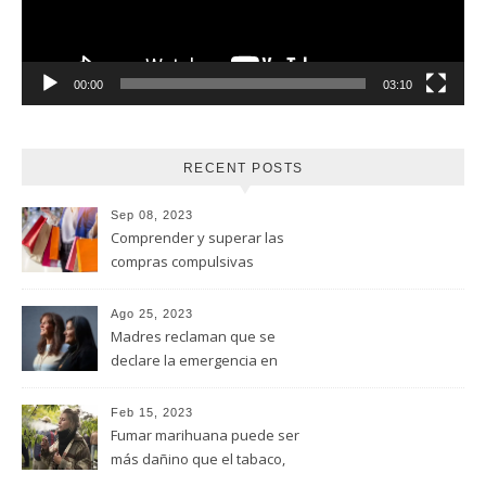
00:00
03:10
RECENT POSTS
Sep 08, 2023
Comprender y superar las
compras compulsivas
Ago 25, 2023
Madres reclaman que se
declare la emergencia en
adicciones y salud mental
Feb 15, 2023
Fumar marihuana puede ser
más dañino que el tabaco,
advirtió un estudio de la