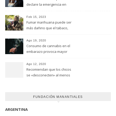
declare la emergencia en
adicciones y salud mental
Feb 15, 2023
Fumar marihuana puede ser
más dañino que el tabaco,
advirtió un estudio de la
Universidad de Ottawa
Ago 19, 2020
Consumo de cannabis en el
embarazo provoca mayor
riesgo de autismo
(FUNDACION MANANTIALES)
Ago 12, 2020
Recomiendan que los chicos
se «desconecten» al menos
una hora antes de ir a dormir
FUNDACIÓN MANANTIALES
ARGENTINA