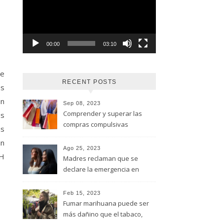
vídeo
00:00
03:10
de
RECENT POSTS
es
on
Sep 08, 2023
Comprender y superar las
es
compras compulsivas
as
an
Ago 25, 2023
CH
Madres reclaman que se
declare la emergencia en
adicciones y salud mental
Feb 15, 2023
Fumar marihuana puede ser
más dañino que el tabaco,