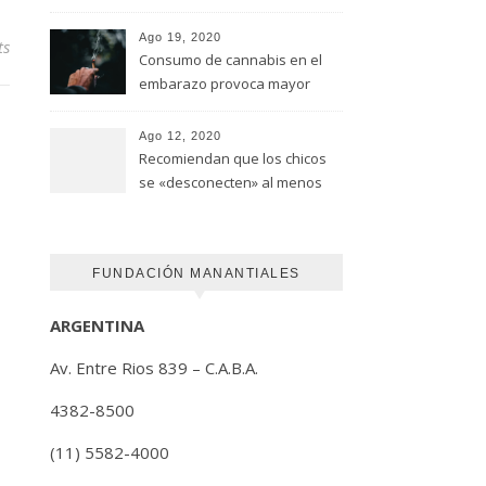
advirtió un estudio de la
Universidad de Ottawa
Ago 19, 2020
ts
Consumo de cannabis en el
embarazo provoca mayor
riesgo de autismo
(FUNDACION MANANTIALES)
Ago 12, 2020
Recomiendan que los chicos
se «desconecten» al menos
una hora antes de ir a dormir
FUNDACIÓN MANANTIALES
ARGENTINA
Av. Entre Rios 839 – C.A.B.A.
4382-8500
(11) 5582-4000