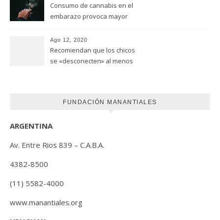
Consumo de cannabis en el
embarazo provoca mayor
riesgo de autismo
(FUNDACION MANANTIALES)
Ago 12, 2020
Recomiendan que los chicos
se «desconecten» al menos
una hora antes de ir a dormir
FUNDACIÓN MANANTIALES
ARGENTINA
Av. Entre Rios 839 – C.A.B.A.
4382-8500
(11) 5582-4000
www.manantiales.org