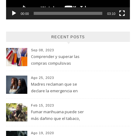
00:00
03:10
RECENT POSTS
Sep 08, 2023
Comprender y superar las
compras compulsivas
Ago 25, 2023
Madres reclaman que se
declare la emergencia en
adicciones y salud mental
Feb 15, 2023
Fumar marihuana puede ser
más dañino que el tabaco,
advirtió un estudio de la
Universidad de Ottawa
Ago 19, 2020