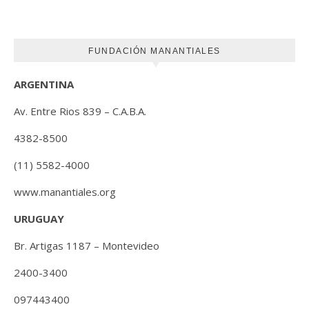
una hora antes de ir a dormir
FUNDACIÓN MANANTIALES
ARGENTINA
Av. Entre Rios 839 – C.A.B.A.
4382-8500
(11) 5582-4000
www.manantiales.org
URUGUAY
Br. Artigas 1187 – Montevideo
2400-3400
097443400