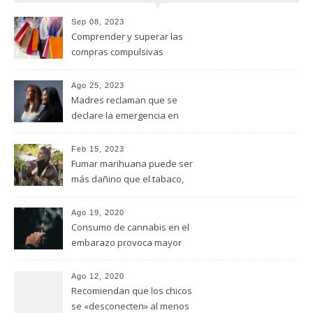
Sep 08, 2023
Comprender y superar las
compras compulsivas
Ago 25, 2023
Madres reclaman que se
declare la emergencia en
adicciones y salud mental
Feb 15, 2023
Fumar marihuana puede ser
más dañino que el tabaco,
advirtió un estudio de la
Universidad de Ottawa
Ago 19, 2020
Consumo de cannabis en el
embarazo provoca mayor
riesgo de autismo
(FUNDACION MANANTIALES)
Ago 12, 2020
Recomiendan que los chicos
se «desconecten» al menos