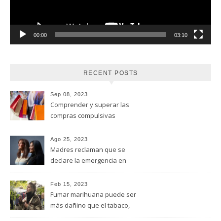
00:00
03:10
RECENT POSTS
Sep 08, 2023
Comprender y superar las
compras compulsivas
Ago 25, 2023
Madres reclaman que se
declare la emergencia en
adicciones y salud mental
Feb 15, 2023
Fumar marihuana puede ser
más dañino que el tabaco,
advirtió un estudio de la