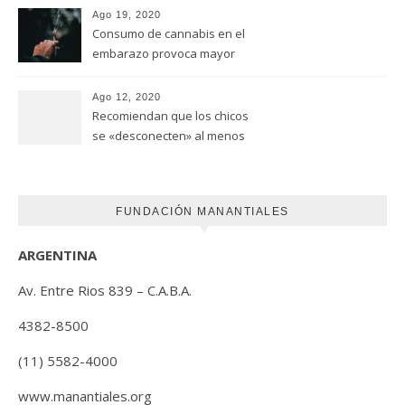
Universidad de Ottawa
Ago 19, 2020
Consumo de cannabis en el
embarazo provoca mayor
riesgo de autismo
(FUNDACION MANANTIALES)
Ago 12, 2020
Recomiendan que los chicos
se «desconecten» al menos
una hora antes de ir a dormir
FUNDACIÓN MANANTIALES
ARGENTINA
Av. Entre Rios 839 – C.A.B.A.
4382-8500
(11) 5582-4000
www.manantiales.org