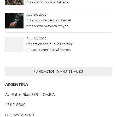
más dañino que el tabaco,
advirtió un estudio de la
Universidad de Ottawa
Ago 19, 2020
Consumo de cannabis en el
embarazo provoca mayor
riesgo de autismo
(FUNDACION MANANTIALES)
Ago 12, 2020
Recomiendan que los chicos
se «desconecten» al menos
una hora antes de ir a dormir
FUNDACIÓN MANANTIALES
ARGENTINA
Av. Entre Rios 839 – C.A.B.A.
4382-8500
(11) 5582-4000