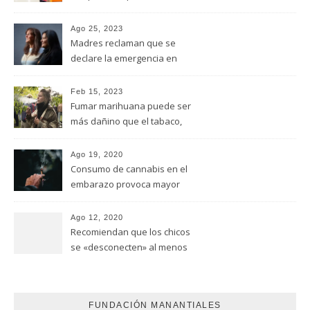
Ago 25, 2023
Madres reclaman que se
declare la emergencia en
adicciones y salud mental
Feb 15, 2023
Fumar marihuana puede ser
más dañino que el tabaco,
advirtió un estudio de la
Universidad de Ottawa
Ago 19, 2020
Consumo de cannabis en el
embarazo provoca mayor
riesgo de autismo
(FUNDACION MANANTIALES)
Ago 12, 2020
Recomiendan que los chicos
se «desconecten» al menos
una hora antes de ir a dormir
FUNDACIÓN MANANTIALES