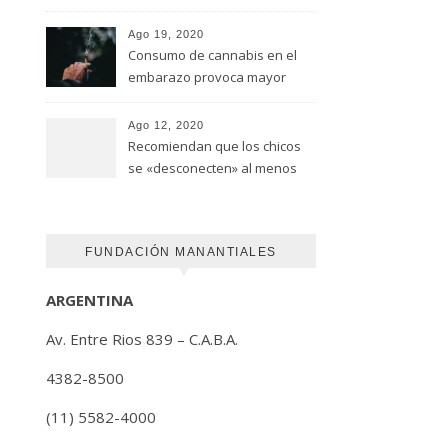
advirtió un estudio de la
Universidad de Ottawa
Ago 19, 2020
Consumo de cannabis en el
embarazo provoca mayor
riesgo de autismo
(FUNDACION MANANTIALES)
Ago 12, 2020
Recomiendan que los chicos
se «desconecten» al menos
una hora antes de ir a dormir
FUNDACIÓN MANANTIALES
ARGENTINA
Av. Entre Rios 839 – C.A.B.A.
4382-8500
(11) 5582-4000