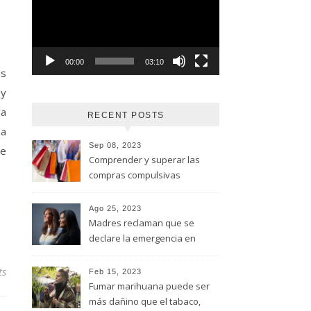
vídeo
00:00
03:10
as
 y
la
RECENT POSTS
na
Sep 08, 2023
de
Comprender y superar las
compras compulsivas
Ago 25, 2023
Madres reclaman que se
declare la emergencia en
adicciones y salud mental
ts
Feb 15, 2023
Fumar marihuana puede ser
más dañino que el tabaco,