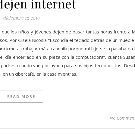
dejen internet
diciembre 17, 2019
a que los niños y jóvenes dejen de pasar tantas horas frente a l
sos. Por Gisela Nicosia “Escondía el teclado detrás de un mueble
ra irme a trabajar más tranquila porque mi hijo se la pasaba en 
el día encerrado en su pieza con la computadora”, cuenta Susa
s padres cuando van por ayuda para sus hijos tecnoadictos. Des
, en un cibercafé, en la casa mientras…
READ MORE
No Commen