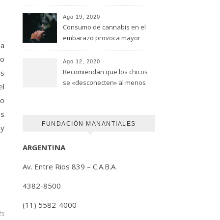
advirtió un estudio de la
Universidad de Ottawa
Ago 19, 2020
Consumo de cannabis en el
embarazo provoca mayor
 a
riesgo de autismo
ro
(FUNDACION MANANTIALES)
Ago 12, 2020
Recomiendan que los chicos
es
se «desconecten» al menos
el
una hora antes de ir a dormir
No
os
FUNDACIÓN MANANTIALES
 y
ARGENTINA
Av. Entre Rios 839 – C.A.B.A.
4382-8500
(11) 5582-4000
ts