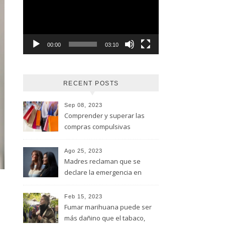
vídeo
00:00
03:10
RECENT POSTS
Sep 08, 2023
Comprender y superar las
compras compulsivas
Ago 25, 2023
Madres reclaman que se
declare la emergencia en
adicciones y salud mental
Feb 15, 2023
Fumar marihuana puede ser
más dañino que el tabaco,