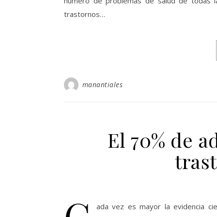
número de problemas de salud de todas la
trastornos…
manantiales
El 70% de ad
tras
C
ada vez es mayor la evidencia ci