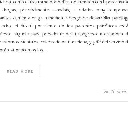
ancia, como el trastorno por déficit de atención con hiperactivid
 drogas, principalmente cannabis, a edades muy temprana
ncias aumenta en gran medida el riesgo de desarrollar patolog
 hecho, el 60-70 por ciento de los pacientes psicóticos est
fiesto Miguel Casas, presidente del II Congreso Internacional 
rastornos Mentales, celebrado en Barcelona, y jefe del Servicio 
’Hebrón. «Conocemos los…
READ MORE
No Commen