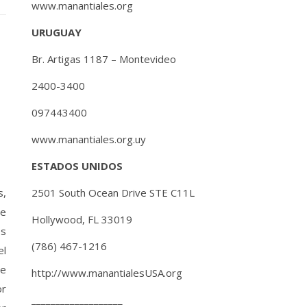
www.manantiales.org
URUGUAY
Br. Artigas 1187 – Montevideo
2400-3400
097443400
www.manantiales.org.uy
ESTADOS UNIDOS
s,
2501 South Ocean Drive STE C11L
de
Hollywood, FL 33019
os
(786) 467-1216
el
de
http://www.manantialesUSA.org
or
___________________