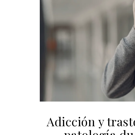
Adicción y tras
patología du