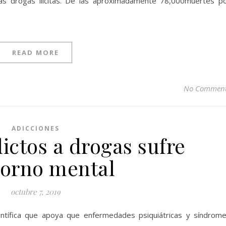
s drogas ilícitas. De las aproximadamente 78,000muertes p
READ MORE
No Commen
ADICCIONES
ictos a drogas sufre
torno mental
octubre 7, 2019
entífica que apoya que enfermedades psiquiátricas y síndrom