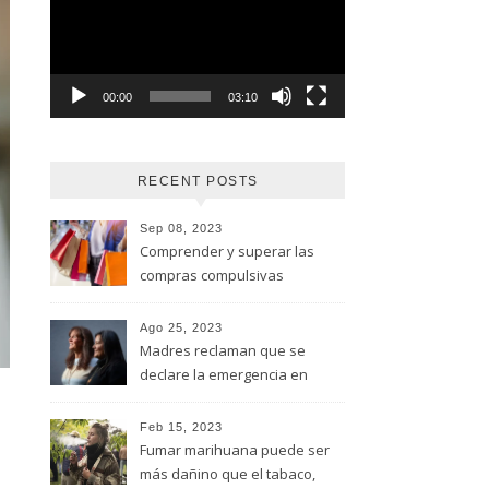
vídeo
00:00
03:10
RECENT POSTS
Sep 08, 2023
Comprender y superar las
compras compulsivas
Ago 25, 2023
Madres reclaman que se
declare la emergencia en
adicciones y salud mental
Feb 15, 2023
Fumar marihuana puede ser
s
más dañino que el tabaco,