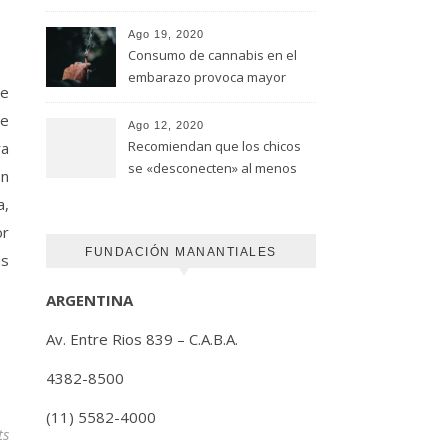
advirtió un estudio de la
Universidad de Ottawa
Ago 19, 2020
Consumo de cannabis en el
embarazo provoca mayor
de
riesgo de autismo
de
(FUNDACION MANANTIALES)
Ago 12, 2020
Recomiendan que los chicos
ra
se «desconecten» al menos
ón
una hora antes de ir a dormir
a,
or
FUNDACIÓN MANANTIALES
us
ARGENTINA
Av. Entre Rios 839 – C.A.B.A.
4382-8500
(11) 5582-4000
ts