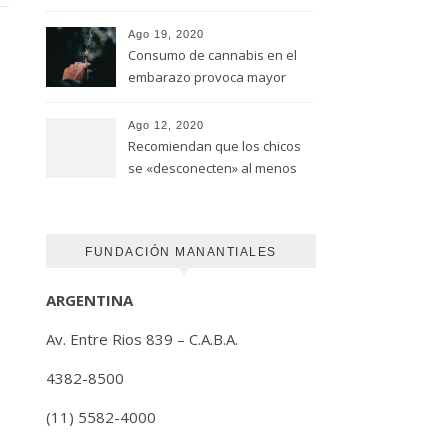
advirtió un estudio de la
Universidad de Ottawa
Ago 19, 2020
Consumo de cannabis en el
embarazo provoca mayor
riesgo de autismo
(FUNDACION MANANTIALES)
Ago 12, 2020
Recomiendan que los chicos
se «desconecten» al menos
una hora antes de ir a dormir
FUNDACIÓN MANANTIALES
ARGENTINA
Av. Entre Rios 839 – C.A.B.A.
4382-8500
(11) 5582-4000