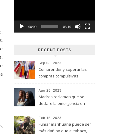
vídeo
00:00
03:10
e,
s.
de
RECENT POSTS
s,
Sep 08, 2023
de
Comprender y superar las
ra
compras compulsivas
Ago 25, 2023
Madres reclaman que se
declare la emergencia en
adicciones y salud mental
Feb 15, 2023
Fumar marihuana puede ser
ts
más dañino que el tabaco,