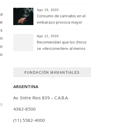
advirtió un estudio de la
Universidad de Ottawa
Ago 19, 2020
ca
Consumo de cannabis en el
ce
embarazo provoca mayor
riesgo de autismo
es
(FUNDACION MANANTIALES)
Ago 12, 2020
ón
Recomiendan que los chicos
mo
se «desconecten» al menos
go
una hora antes de ir a dormir
FUNDACIÓN MANANTIALES
ARGENTINA
Av. Entre Rios 839 – C.A.B.A.
ts
4382-8500
(11) 5582-4000