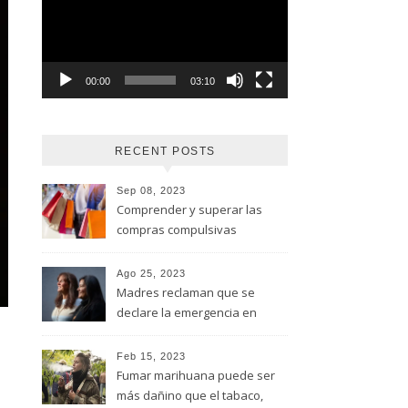
vídeo
00:00
03:10
RECENT POSTS
Sep 08, 2023
Comprender y superar las
compras compulsivas
Ago 25, 2023
Madres reclaman que se
declare la emergencia en
adicciones y salud mental
Feb 15, 2023
Fumar marihuana puede ser
más dañino que el tabaco,