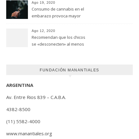
Universidad de Ottawa
Ago 19, 2020
Consumo de cannabis en el
embarazo provoca mayor
riesgo de autismo
(FUNDACION MANANTIALES)
Ago 12, 2020
Recomiendan que los chicos
se «desconecten» al menos
una hora antes de ir a dormir
FUNDACIÓN MANANTIALES
ARGENTINA
Av. Entre Rios 839 – C.A.B.A.
4382-8500
(11) 5582-4000
www.manantiales.org