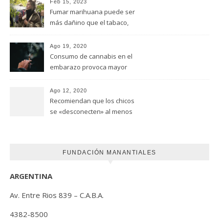
Feb 15, 2023
Fumar marihuana puede ser
más dañino que el tabaco,
advirtió un estudio de la
Universidad de Ottawa
Ago 19, 2020
Consumo de cannabis en el
embarazo provoca mayor
riesgo de autismo
(FUNDACION MANANTIALES)
Ago 12, 2020
Recomiendan que los chicos
se «desconecten» al menos
una hora antes de ir a dormir
FUNDACIÓN MANANTIALES
ARGENTINA
Av. Entre Rios 839 – C.A.B.A.
4382-8500