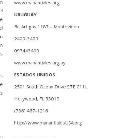
un
www.manantiales.org
el
URUGUAY
de
Br. Artigas 1187 – Montevideo
el
to
2400-3400
en
097443400
as
www.manantiales.org.uy
ESTADOS UNIDOS
as
de
2501 South Ocean Drive STE C11L
os
Hollywood, FL 33019
(786) 467-1216
http://www.manantialesUSA.org
___________________
os