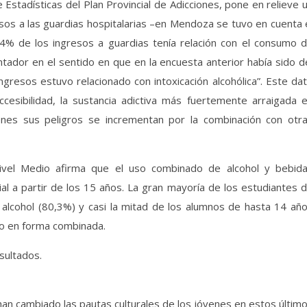
Estadísticas del Plan Provincial de Adicciones, pone en relieve 
sos a las guardias hospitalarias –en Mendoza se tuvo en cuenta 
,4% de los ingresos a guardias tenía relación con el consumo 
ntador en el sentido en que en la encuesta anterior había sido d
resos estuvo relacionado con intoxicación alcohólica”. Este da
ccesibilidad, la sustancia adictiva más fuertemente arraigada 
enes sus peligros se incrementan por la combinación con otr
Nivel Medio afirma que el uso combinado de alcohol y bebid
l a partir de los 15 años. La gran mayoría de los estudiantes 
alcohol (80,3%) y casi la mitad de los alumnos de hasta 14 añ
o en forma combinada.
sultados.
an cambiado las pautas culturales de los jóvenes en estos últim