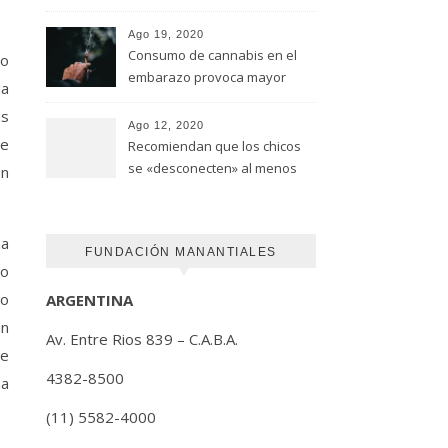
advirtió un estudio de la
Universidad de Ottawa
Ago 19, 2020
Consumo de cannabis en el
io
embarazo provoca mayor
la
riesgo de autismo
as
(FUNDACION MANANTIALES)
Ago 12, 2020
de
Recomiendan que los chicos
se «desconecten» al menos
en
una hora antes de ir a dormir
ha
FUNDACIÓN MANANTIALES
to
mo
ARGENTINA
an
Av. Entre Rios 839 – C.A.B.A.
de
4382-8500
ma
(11) 5582-4000