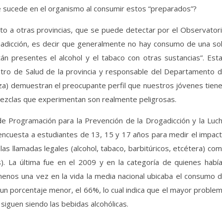
 sucede en el organismo al consumir estos “preparados”?
to a otras provincias, que se puede detectar por el Observator
adicción, es decir que generalmente no hay consumo de una so
án presentes el alcohol y el tabaco con otras sustancias”. Est
stro de Salud de la provincia y responsable del Departamento 
za) demuestran el preocupante perfil que nuestros jóvenes tien
mezclas que experimentan son realmente peligrosas.
 de Programación para la Prevención de la Drogadicción y la Luc
a encuesta a estudiantes de 13, 15 y 17 años para medir el impac
as llamadas legales (alcohol, tabaco, barbitúricos, etcétera) co
s). La última fue en el 2009 y en la categoría de quienes habí
menos una vez en la vida la media nacional ubicaba el consumo 
un porcentaje menor, el 66%, lo cual indica que el mayor proble
 siguen siendo las bebidas alcohólicas.