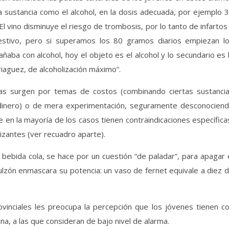
 sustancia como el alcohol, en la dosis adecuada, por ejemplo 
l vino disminuye el riesgo de trombosis, por lo tanto de infartos
estivo, pero si superamos los 80 gramos diarios empiezan l
aba con alcohol, hoy el objeto es el alcohol y lo secundario es 
iaguez, de alcoholización máximo”.
clas surgen por temas de costos (combinando ciertas sustanci
 dinero) o de mera experimentación, seguramente desconocien
 en la mayoría de los casos tienen contraindicaciones específica
izantes (ver recuadro aparte).
 bebida cola, se hace por un cuestión “de paladar”, para apagar 
lzón enmascara su potencia: un vaso de fernet equivale a diez 
vinciales les preocupa la percepción que los jóvenes tienen c
na, a las que consideran de bajo nivel de alarma.