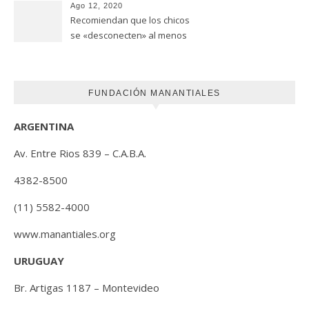
(FUNDACION MANANTIALES)
Ago 12, 2020
Recomiendan que los chicos
se «desconecten» al menos
una hora antes de ir a dormir
FUNDACIÓN MANANTIALES
ARGENTINA
Av. Entre Rios 839 – C.A.B.A.
4382-8500
(11) 5582-4000
www.manantiales.org
URUGUAY
Br. Artigas 1187 – Montevideo