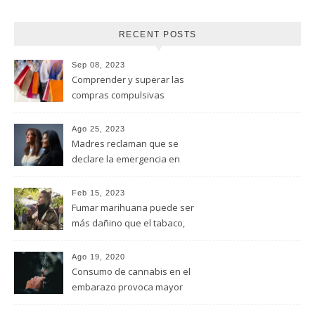
RECENT POSTS
Sep 08, 2023
Comprender y superar las
compras compulsivas
Ago 25, 2023
Madres reclaman que se
declare la emergencia en
adicciones y salud mental
Feb 15, 2023
Fumar marihuana puede ser
más dañino que el tabaco,
advirtió un estudio de la
Universidad de Ottawa
Ago 19, 2020
Consumo de cannabis en el
embarazo provoca mayor
riesgo de autismo