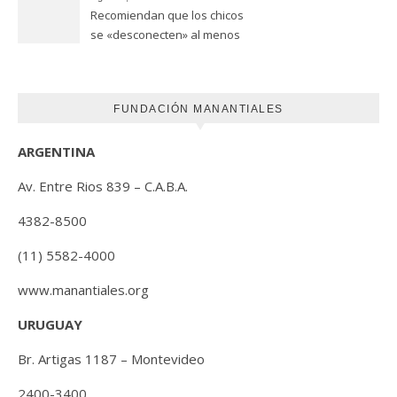
Recomiendan que los chicos
se «desconecten» al menos
una hora antes de ir a dormir
FUNDACIÓN MANANTIALES
ARGENTINA
Av. Entre Rios 839 – C.A.B.A.
4382-8500
(11) 5582-4000
www.manantiales.org
URUGUAY
Br. Artigas 1187 – Montevideo
2400-3400