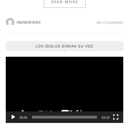
READ MORE
manantiales
No Comments
LOS ÍDOLOS DONAN SU VOZ
Reproductor
de
vídeo
00:00
03:10