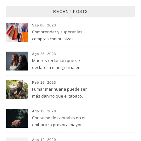
RECENT POSTS
Sep 08, 2023
Comprender y superar las
compras compulsivas
Ago 25, 2023
Madres reclaman que se
declare la emergencia en
adicciones y salud mental
Feb 15, 2023
Fumar marihuana puede ser
más dañino que el tabaco,
advirtió un estudio de la
Universidad de Ottawa
Ago 19, 2020
Consumo de cannabis en el
embarazo provoca mayor
riesgo de autismo
(FUNDACION MANANTIALES)
Ago 12, 2020