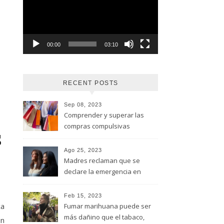
vídeo
00:00
03:10
RECENT POSTS
Sep 08, 2023
Comprender y superar las
compras compulsivas
s
Ago 25, 2023
Madres reclaman que se
declare la emergencia en
adicciones y salud mental
Feb 15, 2023
ca
Fumar marihuana puede ser
más dañino que el tabaco,
un