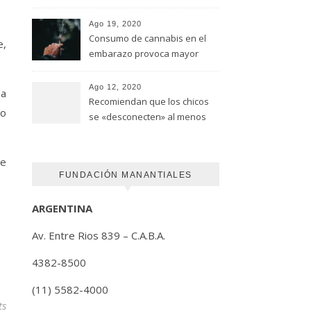
advirtió un estudio de la
Universidad de Ottawa
Ago 19, 2020
Consumo de cannabis en el
e,
embarazo provoca mayor
riesgo de autismo
(FUNDACION MANANTIALES)
Ago 12, 2020
na
Recomiendan que los chicos
ro
se «desconecten» al menos
una hora antes de ir a dormir
ue
FUNDACIÓN MANANTIALES
ARGENTINA
Av. Entre Rios 839 – C.A.B.A.
4382-8500
(11) 5582-4000
ts