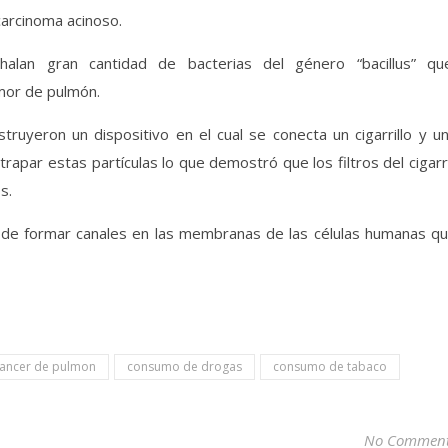
carcinoma acinoso.
alan gran cantidad de bacterias del género “bacillus” qu
mor de pulmón.
truyeron un dispositivo en el cual se conecta un cigarrillo y u
rapar estas partículas lo que demostró que los filtros del cigar
s.
d de formar canales en las membranas de las células humanas q
ancer de pulmon
consumo de drogas
consumo de tabaco
No Commen