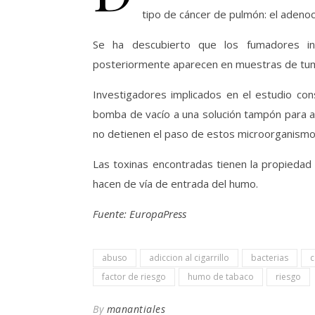
tipo de cáncer de pulmón: el adeno
Se ha descubierto que los fumadores inh
posteriormente aparecen en muestras de tu
Investigadores implicados en el estudio cons
bomba de vacío a una solución tampón para at
no detienen el paso de estos microorganismo
Las toxinas encontradas tienen la propieda
hacen de vía de entrada del humo.
Fuente: EuropaPress
abuso
adiccion al cigarrillo
bacterias
c
factor de riesgo
humo de tabaco
riesgo
By
manantiales