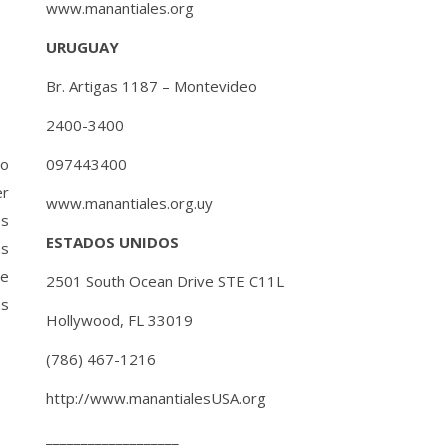
www.manantiales.org
a
URUGUAY
Br. Artigas 1187 – Montevideo
2400-3400
097443400
io
er
www.manantiales.org.uy
os
ESTADOS UNIDOS
as
de
2501 South Ocean Drive STE C11L
as
Hollywood, FL 33019
(786) 467-1216
http://www.manantialesUSA.org
___________________