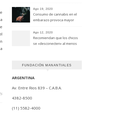
advirtió un estudio de la
Universidad de Ottawa
Ago 19, 2020
de
Consumo de cannabis en el
la
embarazo provoca mayor
riesgo de autismo
de
(FUNDACION MANANTIALES)
Ago 12, 2020
el
Recomiendan que los chicos
en
se «desconecten» al menos
na
una hora antes de ir a dormir
FUNDACIÓN MANANTIALES
ARGENTINA
Av. Entre Rios 839 – C.A.B.A.
ts
4382-8500
(11) 5582-4000