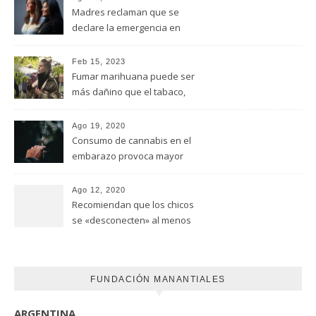
Madres reclaman que se
declare la emergencia en
adicciones y salud mental
Feb 15, 2023
Fumar marihuana puede ser
más dañino que el tabaco,
advirtió un estudio de la
Universidad de Ottawa
Ago 19, 2020
Consumo de cannabis en el
embarazo provoca mayor
riesgo de autismo
(FUNDACION MANANTIALES)
Ago 12, 2020
Recomiendan que los chicos
se «desconecten» al menos
una hora antes de ir a dormir
FUNDACIÓN MANANTIALES
ARGENTINA