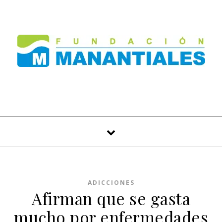
Skip to content
ADICCIONES
Afirman que se gasta
mucho por enfermedades