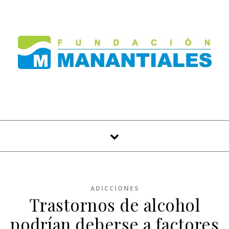
Skip to content
ADICCIONES
Trastornos de alcohol
podrían deberse a factores