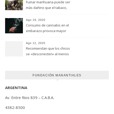
Fumar marihuana puede ser
más dañino que el tabaco,
advirtió un estudio de la
Universidad de Ottawa
Ago 19, 2020
Consumo de cannabis en el
embarazo provoca mayor
riesgo de autismo
(FUNDACION MANANTIALES)
Ago 12, 2020
Recomiendan que los chicos
se «desconecten» al menos
una hora antes de ir a dormir
FUNDACIÓN MANANTIALES
ARGENTINA
Av. Entre Rios 839 – C.A.B.A.
4382-8500