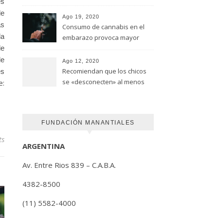
es
advirtió un estudio de la
de
Universidad de Ottawa
Ago 19, 2020
as
Consumo de cannabis en el
la
embarazo provoca mayor
riesgo de autismo
de
(FUNDACION MANANTIALES)
de
Ago 12, 2020
Recomiendan que los chicos
es
se «desconecten» al menos
e:
una hora antes de ir a dormir
FUNDACIÓN MANANTIALES
ts
ARGENTINA
Av. Entre Rios 839 – C.A.B.A.
4382-8500
(11) 5582-4000