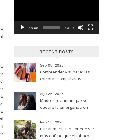
vídeo
na
00:00
03:10
al
RECENT POSTS
na
Sep 08, 2023
Comprender y superar las
 o
compras compulsivas
de
lo
Ago 25, 2023
na
Madres reclaman que se
os
declare la emergencia en
ma
adicciones y salud mental
el
Feb 15, 2023
un
Fumar marihuana puede ser
do
más dañino que el tabaco,