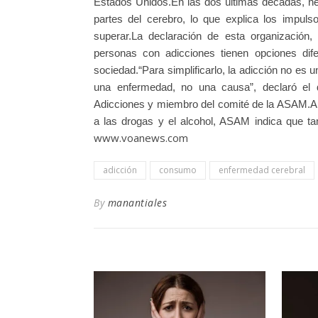
Estados Unidos.En las dos últimas décadas, ne
partes del cerebro, lo que explica los impuls
superar.La declaración de esta organización,
personas con adicciones tienen opciones dif
sociedad.“Para simplificarlo, la adicción no es
una enfermedad, no una causa”, declaró el 
Adicciones y miembro del comité de la ASAM.Aun
a las drogas y el alcohol, ASAM indica que ta
www.voanews.com
adicción
consumo
enfermedad cerebral
By
manantiales