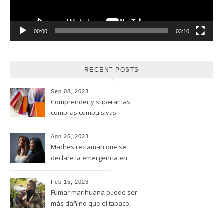
00:00
03:10
RECENT POSTS
Sep 08, 2023
Comprender y superar las
compras compulsivas
Ago 25, 2023
Madres reclaman que se
declare la emergencia en
adicciones y salud mental
Feb 15, 2023
Fumar marihuana puede ser
más dañino que el tabaco,
advirtió un estudio de la