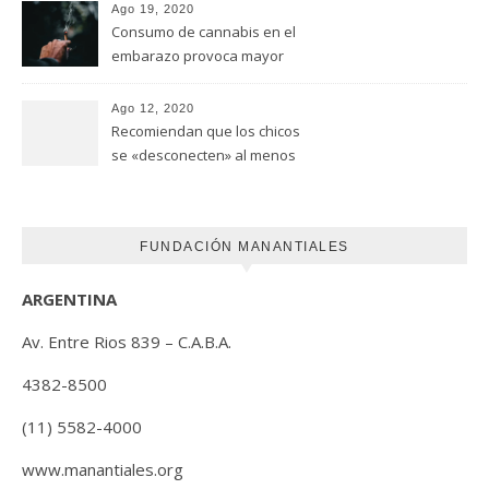
Universidad de Ottawa
Ago 19, 2020
Consumo de cannabis en el
embarazo provoca mayor
riesgo de autismo
(FUNDACION MANANTIALES)
Ago 12, 2020
Recomiendan que los chicos
se «desconecten» al menos
una hora antes de ir a dormir
FUNDACIÓN MANANTIALES
ARGENTINA
Av. Entre Rios 839 – C.A.B.A.
4382-8500
(11) 5582-4000
www.manantiales.org