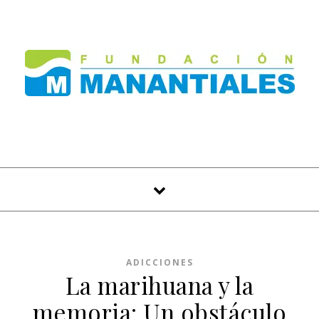
Skip to content
ADICCIONES
La marihuana y la
memoria: Un obstáculo