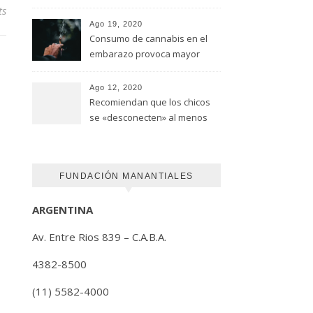
advirtió un estudio de la
ts
Universidad de Ottawa
Ago 19, 2020
Consumo de cannabis en el
embarazo provoca mayor
riesgo de autismo
(FUNDACION MANANTIALES)
Ago 12, 2020
Recomiendan que los chicos
se «desconecten» al menos
una hora antes de ir a dormir
FUNDACIÓN MANANTIALES
ARGENTINA
Av. Entre Rios 839 – C.A.B.A.
4382-8500
(11) 5582-4000