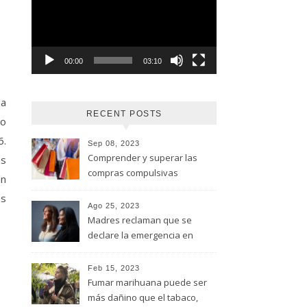
vídeo
00:00
03:10
la
RECENT POSTS
mo
6.
Sep 08, 2023
Comprender y superar las
os
compras compulsivas
un
os
Ago 25, 2023
Madres reclaman que se
declare la emergencia en
adicciones y salud mental
Feb 15, 2023
Fumar marihuana puede ser
más dañino que el tabaco,