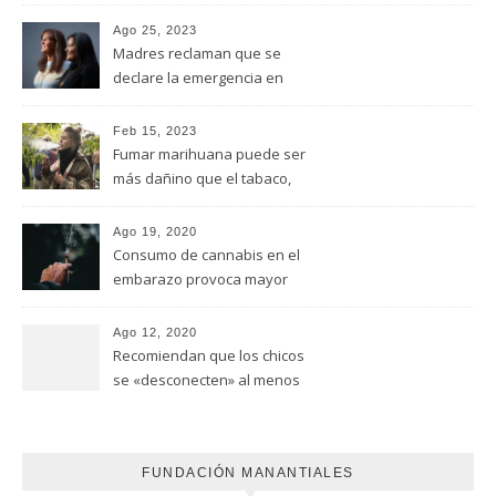
Ago 25, 2023
Madres reclaman que se
declare la emergencia en
adicciones y salud mental
Feb 15, 2023
Fumar marihuana puede ser
más dañino que el tabaco,
advirtió un estudio de la
Universidad de Ottawa
Ago 19, 2020
Consumo de cannabis en el
embarazo provoca mayor
riesgo de autismo
(FUNDACION MANANTIALES)
Ago 12, 2020
Recomiendan que los chicos
se «desconecten» al menos
una hora antes de ir a dormir
FUNDACIÓN MANANTIALES