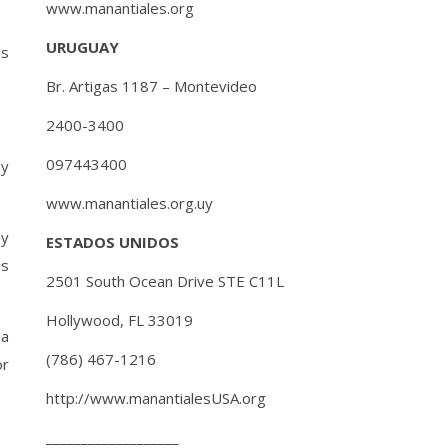
www.manantiales.org
URUGUAY
os
Br. Artigas 1187 – Montevideo
2400-3400
097443400
 y
www.manantiales.org.uy
 y
ESTADOS UNIDOS
as
2501 South Ocean Drive STE C11L
Hollywood, FL 33019
la
(786) 467-1216
or
http://www.manantialesUSA.org
___________________