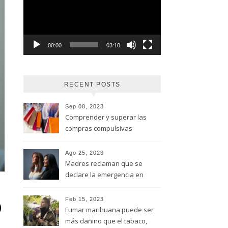
vídeo
00:00
03:10
RECENT POSTS
Sep 08, 2023
Comprender y superar las
compras compulsivas
Ago 25, 2023
Madres reclaman que se
declare la emergencia en
adicciones y salud mental
o
Feb 15, 2023
Fumar marihuana puede ser
más dañino que el tabaco,