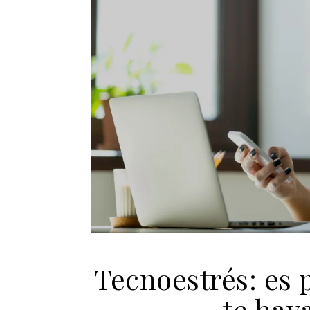
Tecnoestrés: es p
te hay