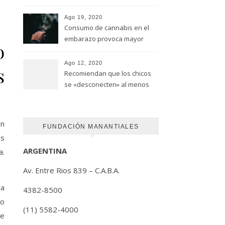
advirtió un estudio de la
Universidad de Ottawa
Ago 19, 2020
Consumo de cannabis en el
embarazo provoca mayor
o
riesgo de autismo
(FUNDACION MANANTIALES)
Ago 12, 2020
s
Recomiendan que los chicos
se «desconecten» al menos
una hora antes de ir a dormir
ón
FUNDACIÓN MANANTIALES
os
ARGENTINA
a.
Av. Entre Rios 839 – C.A.B.A.
da
4382-8500
ro
(11) 5582-4000
se