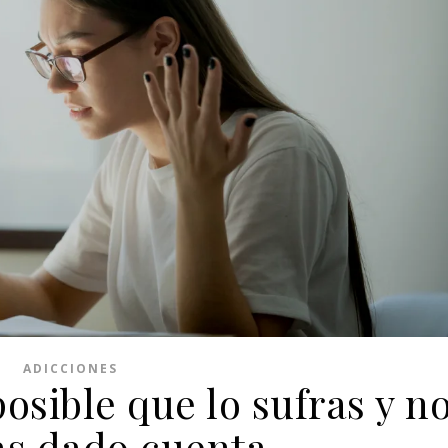
ADICCIONES
osible que lo sufras y n
as dado cuenta