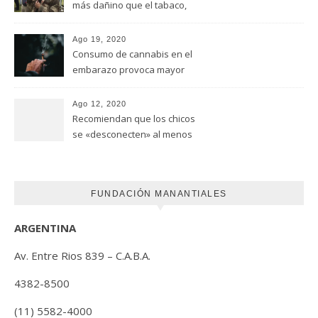
más dañino que el tabaco,
advirtió un estudio de la
Universidad de Ottawa
Ago 19, 2020
Consumo de cannabis en el
embarazo provoca mayor
riesgo de autismo
(FUNDACION MANANTIALES)
Ago 12, 2020
Recomiendan que los chicos
se «desconecten» al menos
una hora antes de ir a dormir
FUNDACIÓN MANANTIALES
ARGENTINA
Av. Entre Rios 839 – C.A.B.A.
4382-8500
(11) 5582-4000