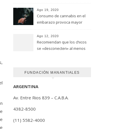
advirtió un estudio de la
Universidad de Ottawa
Ago 19, 2020
Consumo de cannabis en el
embarazo provoca mayor
riesgo de autismo
(FUNDACION MANANTIALES)
Ago 12, 2020
Recomiendan que los chicos
se «desconecten» al menos
una hora antes de ir a dormir
s,
FUNDACIÓN MANANTIALES
el
ARGENTINA
Av. Entre Rios 839 – C.A.B.A.
on
4382-8500
de
se
(11) 5582-4000
ue