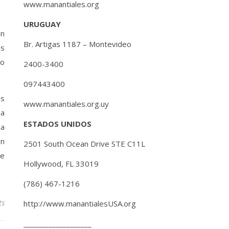
www.manantiales.org
URUGUAY
an
Br. Artigas 1187 – Montevideo
ás
go
2400-3400
097443400
as
www.manantiales.org.uy
la
ESTADOS UNIDOS
na
ón
2501 South Ocean Drive STE C11L
ue
Hollywood, FL 33019
(786) 467-1216
ts
http://www.manantialesUSA.org
___________________