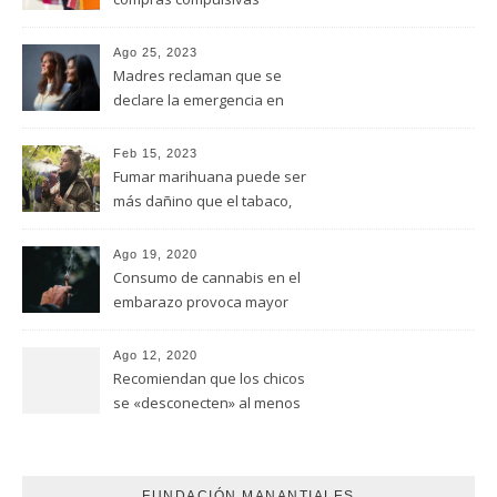
Ago 25, 2023
Madres reclaman que se
declare la emergencia en
adicciones y salud mental
Feb 15, 2023
Fumar marihuana puede ser
más dañino que el tabaco,
advirtió un estudio de la
Universidad de Ottawa
Ago 19, 2020
Consumo de cannabis en el
embarazo provoca mayor
riesgo de autismo
(FUNDACION MANANTIALES)
Ago 12, 2020
Recomiendan que los chicos
se «desconecten» al menos
una hora antes de ir a dormir
FUNDACIÓN MANANTIALES