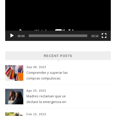
00:00
03:10
RECENT POSTS
Sep 08, 2023
Comprender y superar las
compras compulsivas
Ago 25, 2023
Madres reclaman que se
declare la emergencia en
adicciones y salud mental
Feb 15, 2023