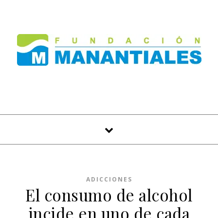
Skip to content
ADICCIONES
El consumo de alcohol
incide en uno de cada