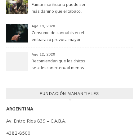
Fumar marihuana puede ser
más dañino que el tabaco,
advirtió un estudio de la
Universidad de Ottawa
Ago 19, 2020
Consumo de cannabis en el
embarazo provoca mayor
riesgo de autismo
(FUNDACION MANANTIALES)
Ago 12, 2020
Recomiendan que los chicos
se «desconecten» al menos
una hora antes de ir a dormir
FUNDACIÓN MANANTIALES
ARGENTINA
Av. Entre Rios 839 – C.A.B.A.
4382-8500