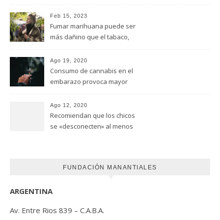
adicciones y salud mental
Feb 15, 2023
Fumar marihuana puede ser
más dañino que el tabaco,
advirtió un estudio de la
Universidad de Ottawa
Ago 19, 2020
Consumo de cannabis en el
embarazo provoca mayor
riesgo de autismo
(FUNDACION MANANTIALES)
Ago 12, 2020
Recomiendan que los chicos
se «desconecten» al menos
una hora antes de ir a dormir
FUNDACIÓN MANANTIALES
ARGENTINA
Av. Entre Rios 839 – C.A.B.A.