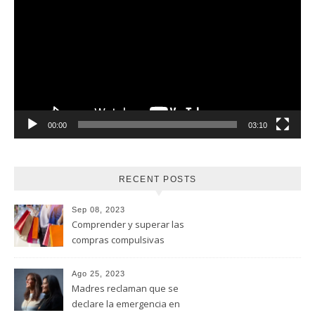
de
vídeo
00:00
03:10
RECENT POSTS
Sep 08, 2023
Comprender y superar las
compras compulsivas
Ago 25, 2023
Madres reclaman que se
declare la emergencia en