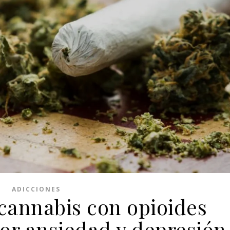
ADICCIONES
cannabis con opioides
or ansiedad y depresión