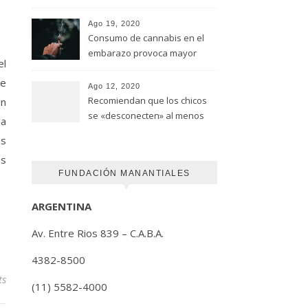
advirtió un estudio de la
Universidad de Ottawa
Ago 19, 2020
Consumo de cannabis en el
embarazo provoca mayor
el
riesgo de autismo
de
(FUNDACION MANANTIALES)
Ago 12, 2020
Recomiendan que los chicos
ón
se «desconecten» al menos
la
una hora antes de ir a dormir
as
es
FUNDACIÓN MANANTIALES
ARGENTINA
Av. Entre Rios 839 – C.A.B.A.
4382-8500
ts
(11) 5582-4000