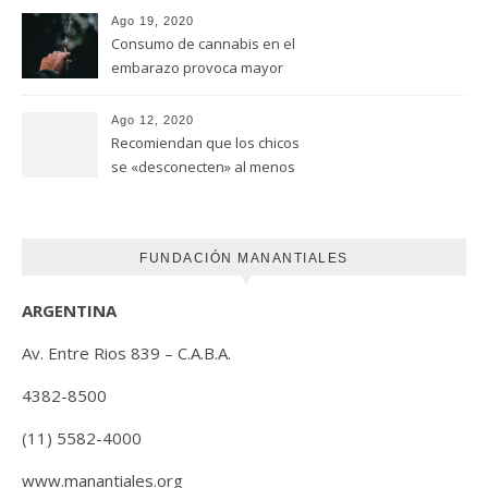
Universidad de Ottawa
Ago 19, 2020
Consumo de cannabis en el
embarazo provoca mayor
riesgo de autismo
(FUNDACION MANANTIALES)
Ago 12, 2020
Recomiendan que los chicos
se «desconecten» al menos
una hora antes de ir a dormir
FUNDACIÓN MANANTIALES
ARGENTINA
Av. Entre Rios 839 – C.A.B.A.
4382-8500
(11) 5582-4000
www.manantiales.org