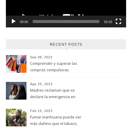
00:00
03:10
RECENT POSTS
Sep 08, 2023
Comprender y superar las
compras compulsivas
Ago 25, 2023
Madres reclaman que se
declare la emergencia en
adicciones y salud mental
Feb 15, 2023
Fumar marihuana puede ser
más dañino que el tabaco,
advirtió un estudio de la