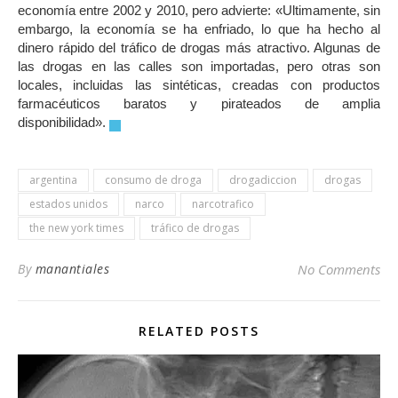
economía entre 2002 y 2010, pero advierte: «Ultimamente, sin
embargo, la economía se ha enfriado, lo que ha hecho al
dinero rápido del tráfico de drogas más atractivo. Algunas de
las drogas en las calles son importadas, pero otras son
locales, incluidas las sintéticas, creadas con productos
farmacéuticos baratos y pirateados de amplia
disponibilidad».
.
argentina
consumo de droga
drogadiccion
drogas
estados unidos
narco
narcotrafico
the new york times
tráfico de drogas
By
manantiales
No Comments
RELATED POSTS