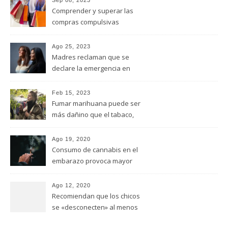
Comprender y superar las
compras compulsivas
Ago 25, 2023
Madres reclaman que se
declare la emergencia en
adicciones y salud mental
Feb 15, 2023
Fumar marihuana puede ser
más dañino que el tabaco,
advirtió un estudio de la
Universidad de Ottawa
Ago 19, 2020
Consumo de cannabis en el
embarazo provoca mayor
riesgo de autismo
(FUNDACION MANANTIALES)
Ago 12, 2020
Recomiendan que los chicos
se «desconecten» al menos
una hora antes de ir a dormir