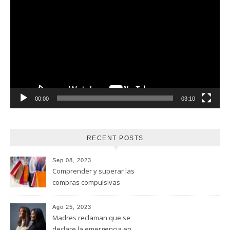
de
vídeo
00:00
03:10
RECENT POSTS
Sep 08, 2023
Comprender y superar las
compras compulsivas
Ago 25, 2023
Madres reclaman que se
declare la emergencia en