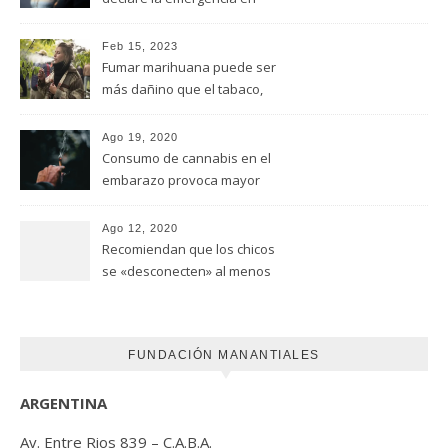
adicciones y salud mental
Feb 15, 2023
Fumar marihuana puede ser
más dañino que el tabaco,
advirtió un estudio de la
Universidad de Ottawa
Ago 19, 2020
Consumo de cannabis en el
embarazo provoca mayor
riesgo de autismo
(FUNDACION MANANTIALES)
Ago 12, 2020
Recomiendan que los chicos
se «desconecten» al menos
una hora antes de ir a dormir
FUNDACIÓN MANANTIALES
ARGENTINA
Av. Entre Rios 839 – C.A.B.A.