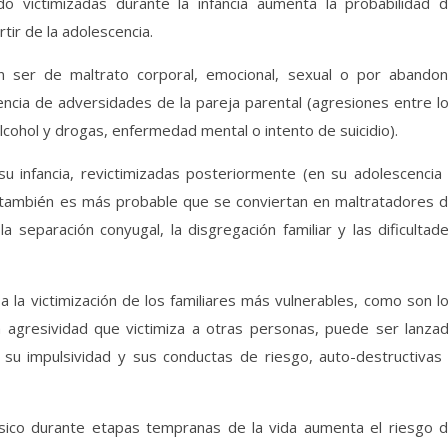
do victimizadas durante la infancia aumenta la probabilidad 
tir de la adolescencia.
en ser de maltrato corporal, emocional, sexual o por abando
ncia de adversidades de la pareja parental (agresiones entre l
lcohol y drogas, enfermedad mental o intento de suicidio).
u infancia, revictimizadas posteriormente (en su adolescencia
, también es más probable que se conviertan en maltratadores 
a separación conyugal, la disgregación familiar y las dificultad
a la victimización de los familiares más vulnerables, como son l
ma agresividad que victimiza a otras personas, puede ser lanza
su impulsividad y sus conductas de riesgo, auto-destructivas
físico durante etapas tempranas de la vida aumenta el riesgo 