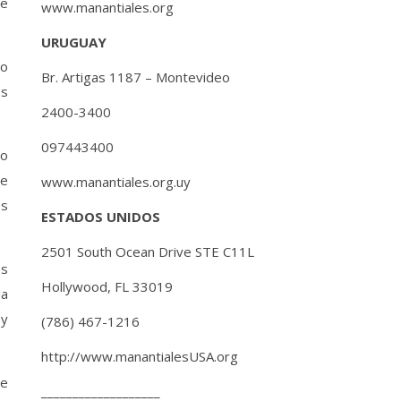
de
www.manantiales.org
URUGUAY
no
Br. Artigas 1187 – Montevideo
os
2400-3400
097443400
 o
de
www.manantiales.org.uy
es
ESTADOS UNIDOS
2501 South Ocean Drive STE C11L
os
Hollywood, FL 33019
da
 y
(786) 467-1216
http://www.manantialesUSA.org
de
___________________