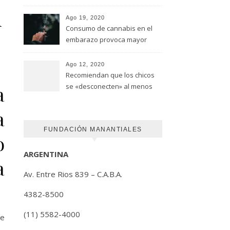
advirtió un estudio de la
n
Universidad de Ottawa
Ago 19, 2020
Consumo de cannabis en el
embarazo provoca mayor
riesgo de autismo
(FUNDACION MANANTIALES)
Ago 12, 2020
Recomiendan que los chicos
se «desconecten» al menos
a
una hora antes de ir a dormir
a
FUNDACIÓN MANANTIALES
o
ARGENTINA
a
Av. Entre Rios 839 – C.A.B.A.
4382-8500
(11) 5582-4000
de