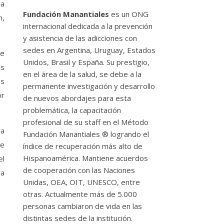
la
Fundación Manantiales
es un ONG
n,
internacional dedicada a la prevención
y asistencia de las adicciones con
sedes en Argentina, Uruguay, Estados
de
Unidos, Brasil y España. Su prestigio,
os
en el área de la salud, se debe a la
os
permanente investigación y desarrollo
or
de nuevos abordajes para esta
problemática, la capacitación
profesional de su staff en el Método
la
Fundación Manantiales ® logrando el
le
índice de recuperación más alto de
Hispanoamérica. Mantiene acuerdos
el
de cooperación con las Naciones
 a
Unidas, OEA, OIT, UNESCO, entre
otras. Actualmente más de 5.000
personas cambiaron de vida en las
distintas sedes de la institución.