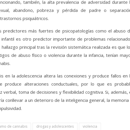
cionando, también, la alta prevalencia de adversidad durante 
 sexual, abandono, pobreza y pérdida de padre o separació
rastornos psiquiátricos.
los predictores más fuertes de psicopatologías como el abuso 
o infantil es otro predictor importante de problemas relacionad
l hallazgo principal tras la revisión sistemática realizada es que l
igos de abuso físico o violencia durante la infancia, tenían may
nabis.
en la adolescencia altera las conexiones y produce fallos en 
que produce alteraciones conductuales, por lo que es probab
z verbal, toma de decisiones y flexibilidad cognitiva. Si, además, 
 conllevar a un deterioro de la inteligencia general, la memoria
impulsividad.
umo de cannabis
drogas y adolescentes
violencia