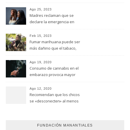
Ago 25, 2023
Madres reclaman que se
declare la emergencia en
adicciones y salud mental
Feb 15, 2023
Fumar marihuana puede ser
más dañino que el tabaco,
advirtió un estudio de la
Universidad de Ottawa
Ago 19, 2020
Consumo de cannabis en el
embarazo provoca mayor
riesgo de autismo
(FUNDACION MANANTIALES)
Ago 12, 2020
Recomiendan que los chicos
se «desconecten» al menos
una hora antes de ir a dormir
FUNDACIÓN MANANTIALES