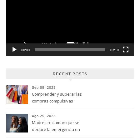
vídeo
00:00
03:10
RECENT POSTS
Sep 08, 2023
Comprender y superar las
compras compulsivas
Ago 25, 2023
Madres reclaman que se
declare la emergencia en
adicciones y salud mental