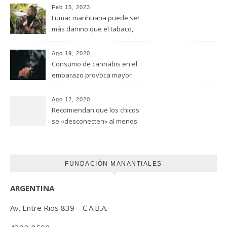
Feb 15, 2023
Fumar marihuana puede ser
más dañino que el tabaco,
advirtió un estudio de la
Universidad de Ottawa
Ago 19, 2020
Consumo de cannabis en el
embarazo provoca mayor
riesgo de autismo
(FUNDACION MANANTIALES)
Ago 12, 2020
Recomiendan que los chicos
se «desconecten» al menos
una hora antes de ir a dormir
FUNDACIÓN MANANTIALES
ARGENTINA
Av. Entre Rios 839 – C.A.B.A.